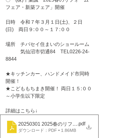
フェア・新築フェア」開催
日時　令和７年３月１日(土)、２日
(日)　両日９:００～１７:００
場所　チバセイ住まいのショールーム
　　　気仙沼市切通84　TEL0226-24-
8844
★キッチンカー、ハンドメイド市同時
開催！
★こどももちまき開催！ 両日１５:００
～小学生以下限定
詳細はこちら↓
.pdf
20250301 2025春のリフォーム・新築フェア
ダウンロード：PDF • 1.86MB